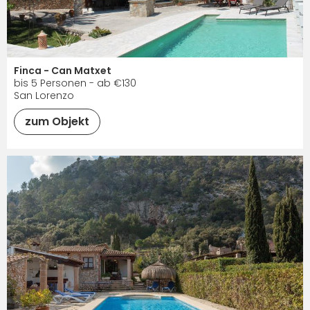
Finca - Can Matxet
bis 5 Personen - ab €130
San Lorenzo
zum Objekt