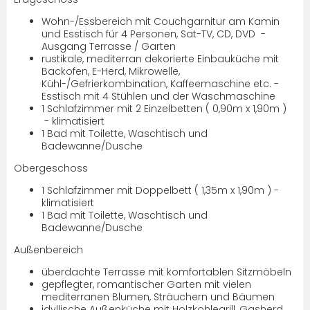
Wohn-/Essbereich mit Couchgarnitur am Kamin
und Esstisch für 4 Personen, Sat-TV, CD, DVD -
Ausgang Terrasse / Garten
rustikale, mediterran dekorierte Einbauküche mit
Backofen, E-Herd, Mikrowelle,
Kühl-/Gefrierkombination, Kaffeemaschine etc. -
Esstisch mit 4 Stühlen und der Waschmaschine
1 Schlafzimmer mit 2 Einzelbetten ( 0,90m x 1,90m )
- klimatisiert
1 Bad mit Toilette, Waschtisch und
Badewanne/Dusche
Obergeschoss
1 Schlafzimmer mit Doppelbett ( 1,35m x 1,90m ) -
klimatisiert
1 Bad mit Toilette, Waschtisch und
Badewanne/Dusche
Außenbereich
überdachte Terrasse mit komfortablen Sitzmöbeln
gepflegter, romantischer Garten mit vielen
mediterranen Blumen, Sträuchern und Bäumen
idyllische Außenküche mit Holzkohlegrill, Gasherd,