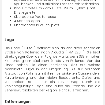
Spülbecken und rustikalem Esstisch mit Sitzbänken
Pool ( Größe 8m x 4m / Tiefe 0,90m - 1,80m ) mit
Einstiegsleiter
überdachte Poolterrasse
4 Sonnenliegen
überdachter PKW-Stellplatz
Lage
Die Finca " Luiza " befindet sich an der alten schmalen
Straße von Pollensa nach Alcudia ( PM 2201 ). Sie liegt
direkt gegenüber dem Puig de Maria, dem 333m hohen
Klosterberg am südlichen Rande von Pollensa. Von der
Finca haben Sie einen herrlichen Blick auf weitere
bewaldete Hügel in der Umgebung. Bis zur beliebten
Altstadt von Pollensa mit ihren verwinkelten Gassen, dem
Kalvarienberg und den vielen Restaurants, Cafes und
Geschäften ist es nur ein kurzer Weg. Durch die
verkehrsgünstige Lage sind auch die Strände und die
Sehenswürdigkeiten der Region leicht zu erreichen.
Entfernungen