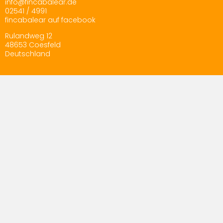
info@fincabalear.de
02541 / 4991
fincabalear auf facebook
Rulandweg 12
48653 Coesfeld
Deutschland