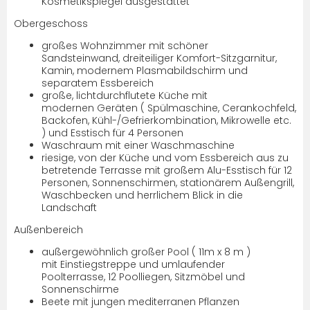
Kosmetikspiegel ausgestattet
Obergeschoss
großes Wohnzimmer mit schöner
Sandsteinwand, dreiteiliger Komfort-Sitzgarnitur,
Kamin, modernem Plasmabildschirm und
separatem Essbereich
große, lichtdurchflutete Küche mit
modernen Geräten ( Spülmaschine, Cerankochfeld,
Backofen, Kühl-/Gefrierkombination, Mikrowelle etc.
) und Esstisch für 4 Personen
Waschraum mit einer Waschmaschine
riesige, von der Küche und vom Essbereich aus zu
betretende Terrasse mit großem Alu-Esstisch für 12
Personen, Sonnenschirmen, stationärem Außengrill,
Waschbecken und herrlichem Blick in die
Landschaft
Außenbereich
außergewöhnlich großer Pool ( 11m x 8 m )
mit Einstiegstreppe und umlaufender
Poolterrasse, 12 Poolliegen, Sitzmöbel und
Sonnenschirme
Beete mit jungen mediterranen Pflanzen