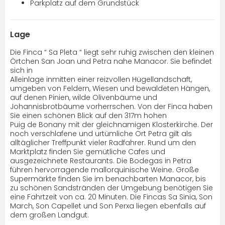
Parkplatz auf dem Grundstück
Lage
Die Finca “ Sa Pleta “ liegt sehr ruhig zwischen den kleinen
Örtchen San Joan und Petra nahe Manacor. Sie befindet
sich in
Alleinlage inmitten einer reizvollen Hügellandschaft,
umgeben von Feldern, Wiesen und bewaldeten Hängen,
auf denen Pinien, wilde Olivenbäume und
Johannisbrotbäume vorherrschen. Von der Finca haben
Sie einen schönen Blick auf den 317m hohen
Puig de Bonany mit der gleichnamigen Klosterkirche. Der
noch verschlafene und urtümliche Ort Petra gilt als
alltäglicher Treffpunkt vieler Radfahrer. Rund um den
Marktplatz finden Sie gemütliche Cafes und
ausgezeichnete Restaurants. Die Bodegas in Petra
führen hervorragende mallorquinische Weine. Große
Supermärkte finden Sie im benachbarten Manacor, bis
zu schönen Sandstränden der Umgebung benötigen Sie
eine Fahrtzeit von ca. 20 Minuten. Die Fincas Sa Sinia, Son
March, Son Capellet und Son Perxa liegen ebenfalls auf
dem großen Landgut.