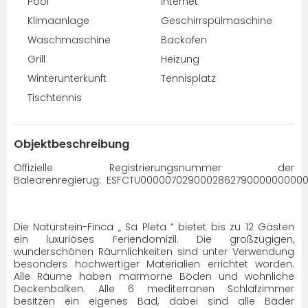
Pool
Internet
Klimaanlage
Geschirrspülmaschine
Waschmaschine
Backofen
Grill
Heizung
Winterunterkunft
Tennisplatz
Tischtennis
Objektbeschreibung
Offizielle Registrierungsnummer der
Balearenregierug: ESFCTU000007029000286279000000000
Die Naturstein-Finca „ Sa Pleta “ bietet bis zu 12 Gästen
ein luxuriöses Feriendomizil. Die großzügigen,
wunderschönen Räumlichkeiten sind unter Verwendung
besonders hochwertiger Materialien errichtet worden.
Alle Räume haben marmorne Böden und wohnliche
Deckenbalken. Alle 6 mediterranen Schlafzimmer
besitzen ein eigenes Bad, dabei sind alle Bäder