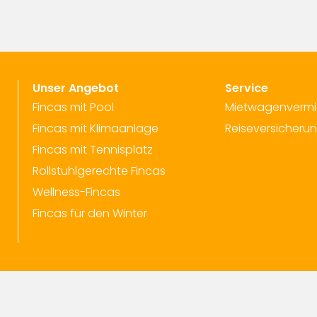
Unser Angebot
Service
Fincas mit Pool
Mietwagenvermi
Fincas mit Klimaanlage
Reiseversicheru
Fincas mit Tennisplatz
Rollstuhlgerechte Fincas
Wellness-Fincas
Fincas für den Winter