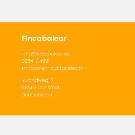
Fincabalear
info@fincabalear.de
02541 / 4991
fincabalear auf facebook
Rulandweg 12
48653 Coesfeld
Deutschland