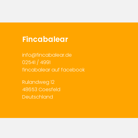
Fincabalear
info@fincabalear.de
02541 / 4991
fincabalear auf facebook
Rulandweg 12
48653 Coesfeld
Deutschland