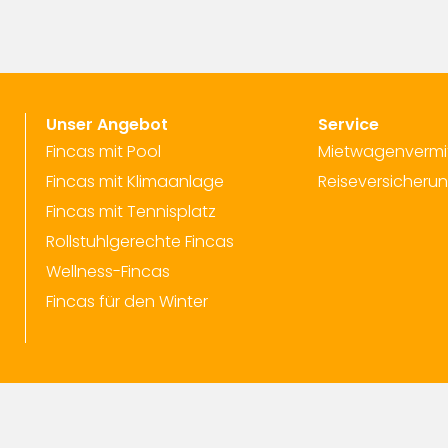
Unser Angebot
Service
Fincas mit Pool
Mietwagenvermi
Fincas mit Klimaanlage
Reiseversicheru
Fincas mit Tennisplatz
Rollstuhlgerechte Fincas
Wellness-Fincas
Fincas für den Winter