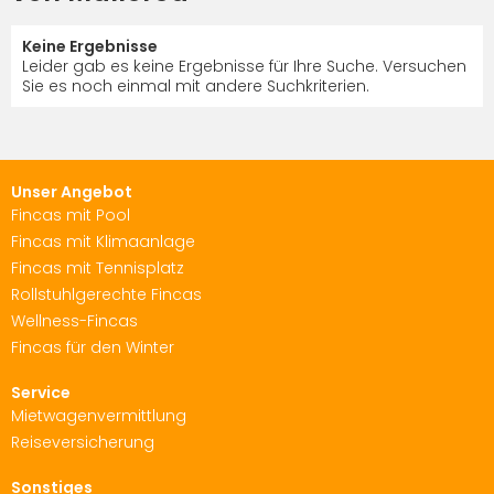
Keine Ergebnisse
Leider gab es keine Ergebnisse für Ihre Suche. Versuchen
Sie es noch einmal mit andere Suchkriterien.
Unser Angebot
Fincas mit Pool
Fincas mit Klimaanlage
Fincas mit Tennisplatz
Rollstuhlgerechte Fincas
Wellness-Fincas
Fincas für den Winter
Service
Mietwagenvermittlung
Reiseversicherung
Sonstiges