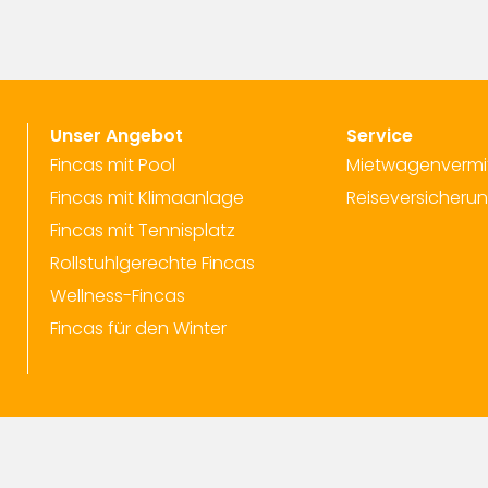
Unser Angebot
Service
Fincas mit Pool
Mietwagenvermi
Fincas mit Klimaanlage
Reiseversicheru
Fincas mit Tennisplatz
Rollstuhlgerechte Fincas
Wellness-Fincas
Fincas für den Winter