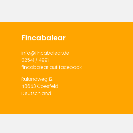
Fincabalear
info@fincabalear.de
02541 / 4991
fincabalear auf facebook
Rulandweg 12
48653 Coesfeld
Deutschland