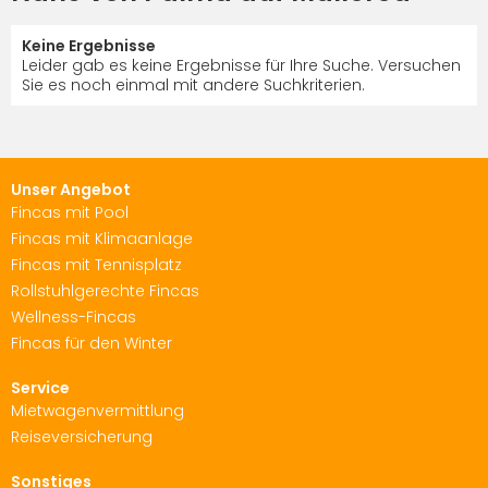
Keine Ergebnisse
Leider gab es keine Ergebnisse für Ihre Suche. Versuchen
Sie es noch einmal mit andere Suchkriterien.
Unser Angebot
Fincas mit Pool
Fincas mit Klimaanlage
Fincas mit Tennisplatz
Rollstuhlgerechte Fincas
Wellness-Fincas
Fincas für den Winter
Service
Mietwagenvermittlung
Reiseversicherung
Sonstiges