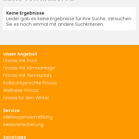
Keine Ergebnisse
Leider gab es keine Ergebnisse für Ihre Suche. Versuchen
Sie es noch einmal mit andere Suchkriterien.
Unser Angebot
Fincas mit Pool
Fincas mit Klimaanlage
Fincas mit Tennisplatz
Rollstuhlgerechte Fincas
Wellness-Fincas
Fincas für den Winter
Service
Mietwagenvermittlung
Reiseversicherung
Sonstiges