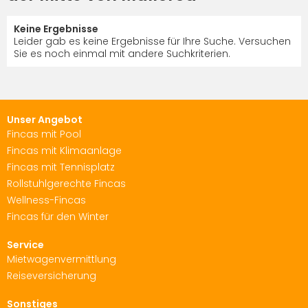
Keine Ergebnisse
Leider gab es keine Ergebnisse für Ihre Suche. Versuchen
Sie es noch einmal mit andere Suchkriterien.
Unser Angebot
Fincas mit Pool
Fincas mit Klimaanlage
Fincas mit Tennisplatz
Rollstuhlgerechte Fincas
Wellness-Fincas
Fincas für den Winter
Service
Mietwagenvermittlung
Reiseversicherung
Sonstiges