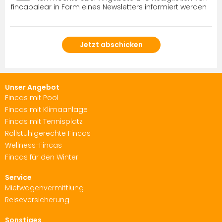
fincabalear in Form eines Newsletters informiert werden
Unser Angebot
Fincas mit Pool
Fincas mit Klimaanlage
Fincas mit Tennisplatz
Rollstuhlgerechte Fincas
Wellness-Fincas
Fincas für den Winter
Service
Mietwagenvermittlung
Reiseversicherung
Sonstiges